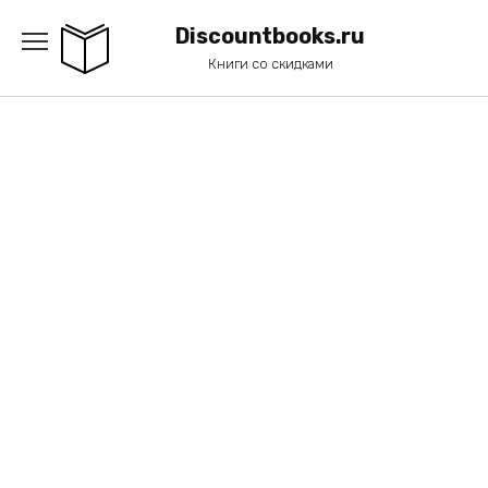
Перейти
к
Discountbooks.ru
содержанию
Книги со скидками