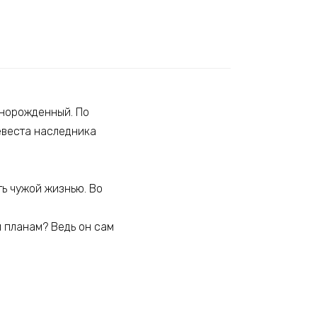
онорожденный. По
невеста наследника
ть чужой жизнью. Во
м планам? Ведь он сам