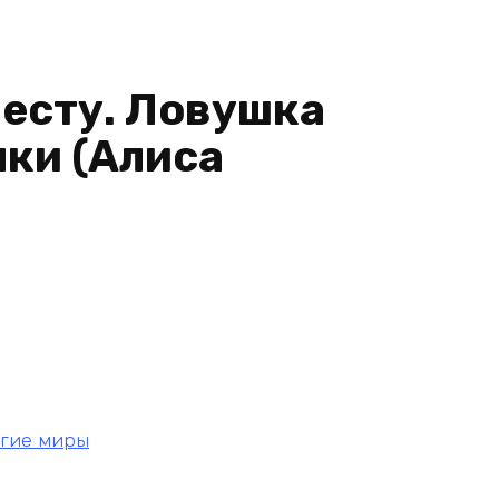
весту. Ловушка
нки (Алиса
угие миры