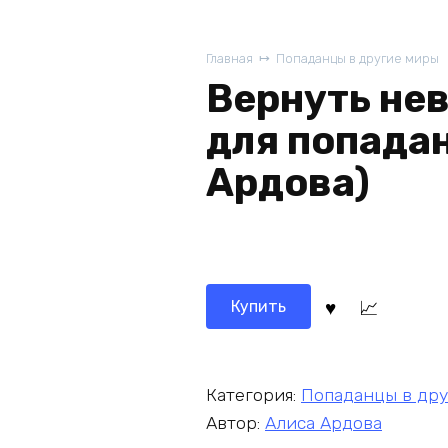
Главная
Попаданцы в другие миры
Вернуть не
для попада
Ардова)
Купить
Категория:
Попаданцы в др
Автор:
Алиса Ардова