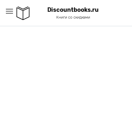
Перейти
к
Discountbooks.ru
содержанию
Книги со скидками