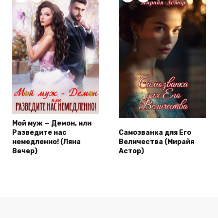
Мой муж — Демон, или
Разведите нас
Самозванка для Его
немедленно! (Ляна
Величества (Мирайя
Вечер)
Астор)