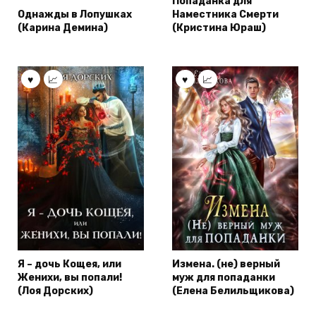
Попаданка для
Однажды в Лопушках
Наместника Смерти
(Карина Демина)
(Кристина Юраш)
Я – дочь Кощея, или
Измена. (не) верный
Женихи, вы попали!
муж для попаданки
(Лоя Дорских)
(Елена Белильщикова)