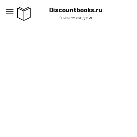
Перейти
к
Discountbooks.ru
содержанию
Книги со скидками