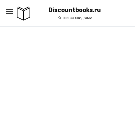
Перейти
к
Discountbooks.ru
содержанию
Книги со скидками