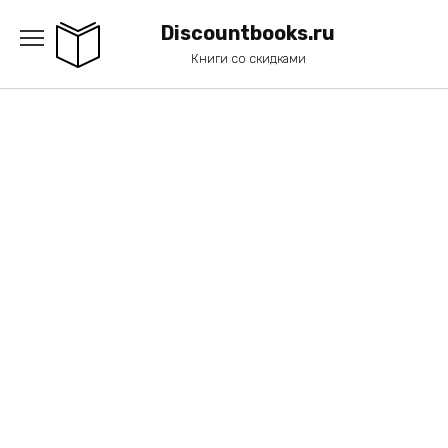
Перейти
к
Discountbooks.ru
содержанию
Книги со скидками