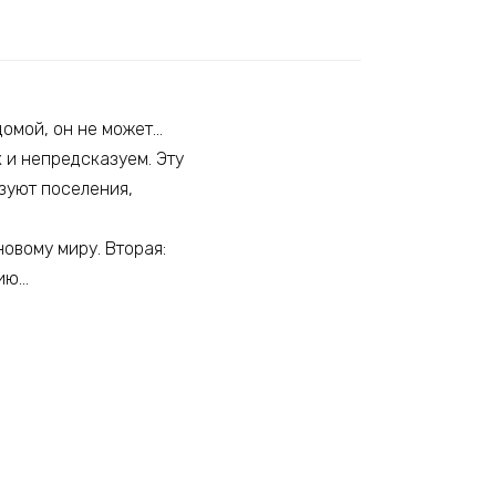
домой, он не может…
 и непредсказуем. Эту
зуют поселения,
новому миру. Вторая:
цию…