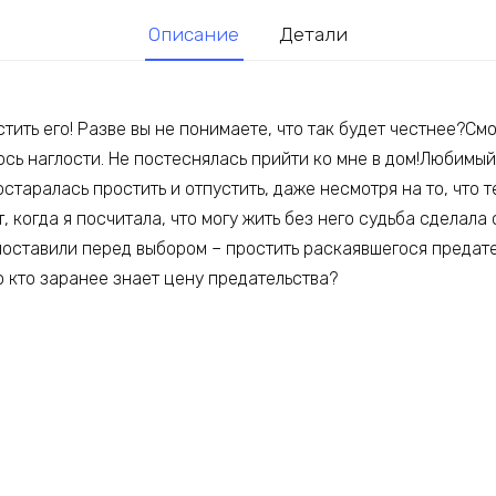
Описание
Детали
стить его! Разве вы не понимаете, что так будет честнее?С
сь наглости. Не постеснялась прийти ко мне в дом!Любимый
остаралась простить и отпустить, даже несмотря на то, что т
т, когда я посчитала, что могу жить без него судьба сделала
поставили перед выбором – простить раскаявшегося предате
о кто заранее знает цену предательства?