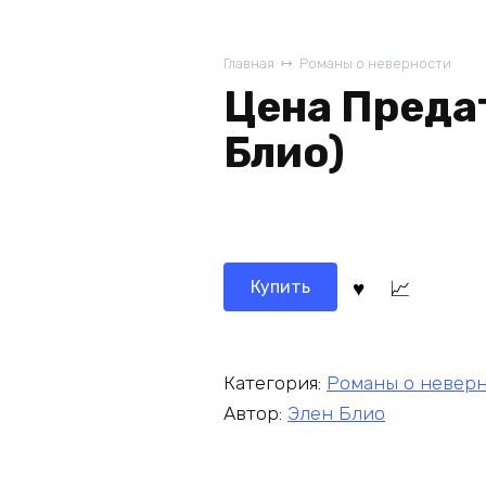
Главная
Романы о неверности
Цена Преда
Блио)
Купить
Категория:
Романы о невер
Автор:
Элен Блио