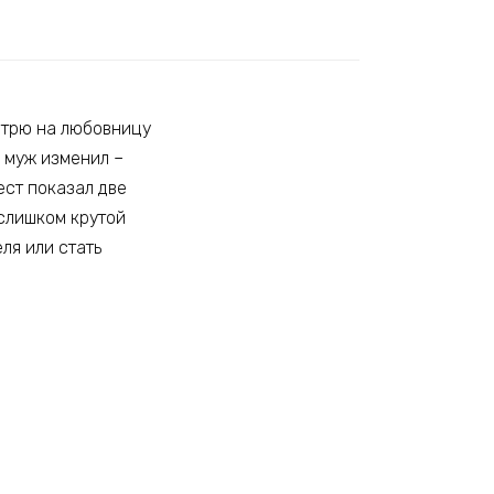
мотрю на любовницу
 муж изменил –
ест показал две
 слишком крутой
ля или стать