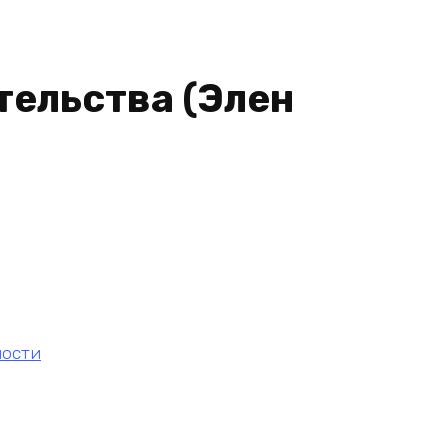
тельства (Элен
ности