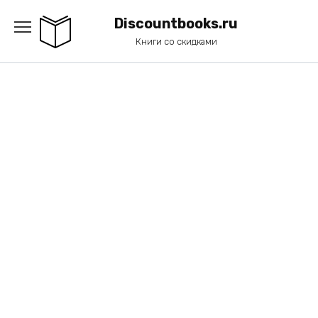
Перейти
к
Discountbooks.ru
содержанию
Книги со скидками