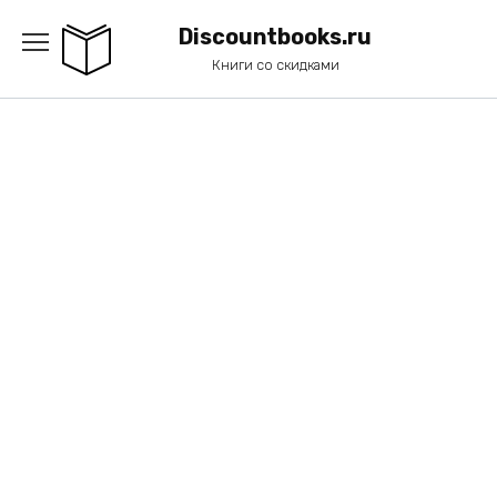
Перейти
к
Discountbooks.ru
содержанию
Книги со скидками