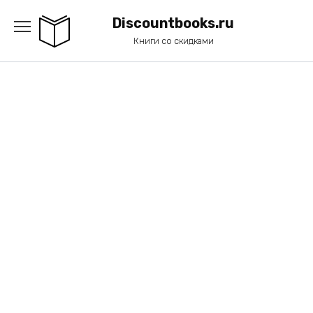
Перейти
к
Discountbooks.ru
содержанию
Книги со скидками