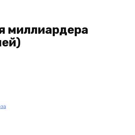
я миллиардера
ней)
оза