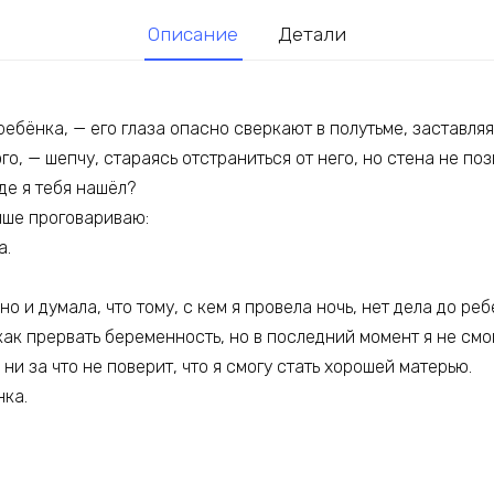
Описание
Детали
ребёнка, — его глаза опасно сверкают в полутьме, заставляя
го, — шепчу, стараясь отстраниться от него, но стена не поз
де я тебя нашёл?
ише проговариваю:
а.
о и думала, что тому, с кем я провела ночь, нет дела до реб
как прервать беременность, но в последний момент я не смо
н ни за что не поверит, что я смогу стать хорошей матерью.
нка.