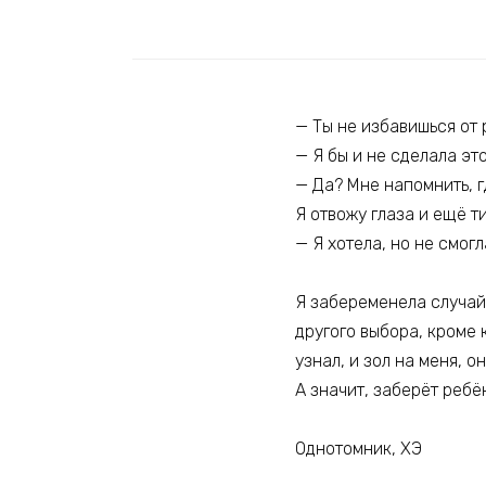
— Ты не избавишься от 
— Я бы и не сделала это
— Да? Мне напомнить, г
Я отвожу глаза и ещё т
— Я хотела, но не смогл
Я забеременела случайн
другого выбора, кроме 
узнал, и зол на меня, о
А значит, заберёт ребё
Однотомник, ХЭ