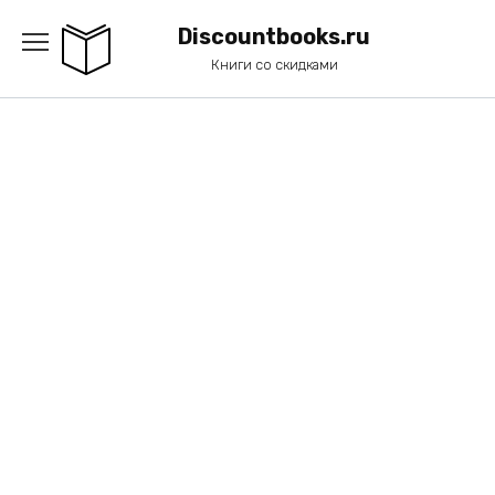
Перейти
к
Discountbooks.ru
содержанию
Книги со скидками