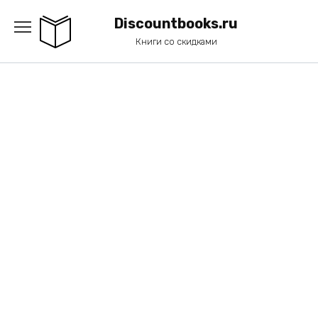
Перейти
к
Discountbooks.ru
содержанию
Книги со скидками