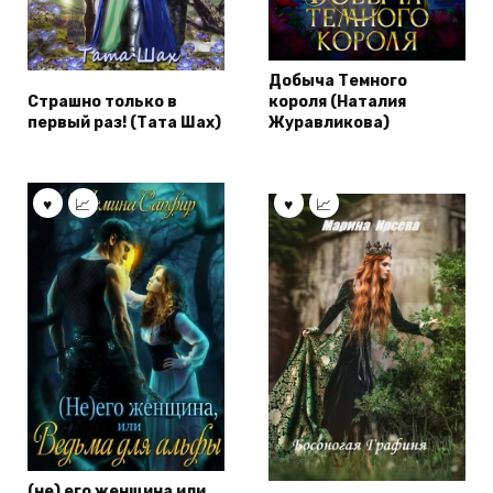
Добыча Темного
Страшно только в
короля (Наталия
первый раз! (Тата Шах)
Журавликова)
(не) его женщина или