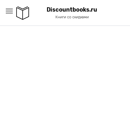
Перейти
к
Discountbooks.ru
содержанию
Книги со скидками