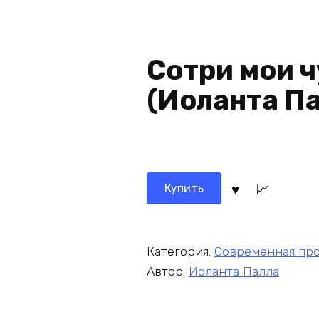
Сотри мои 
(Иоланта Па
Купить
Категория:
Современная пр
Автор:
Иоланта Палла