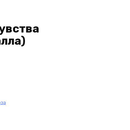
чувства
лла)
оза