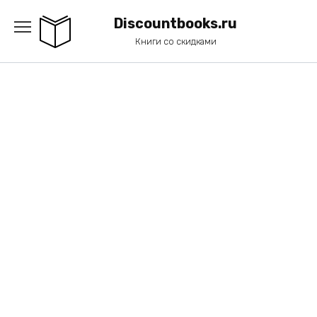
Перейти
к
Discountbooks.ru
содержанию
Книги со скидками