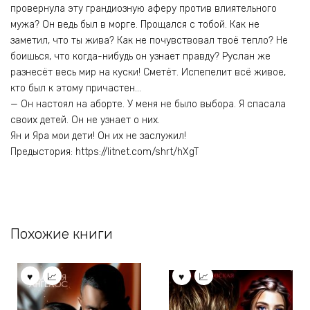
провернула эту грандиозную аферу против влиятельного
мужа? Он ведь был в морге. Прощался с тобой. Как не
заметил, что ты жива? Как не почувствовал твоё тепло? Не
боишься, что когда-нибудь он узнает правду? Руслан же
разнесёт весь мир на куски! Сметёт. Испепелит всё живое,
кто был к этому причастен…
— Он настоял на аборте. У меня не было выбора. Я спасала
своих детей. Он не узнает о них.
Ян и Яра мои дети! Он их не заслужил!
Предыстория: https://litnet.com/shrt/hXgT
Похожие книги