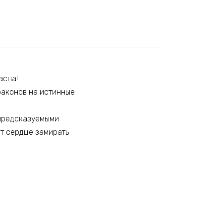
асна!
драконов на истинные
епредсказуемыми
ют сердце замирать