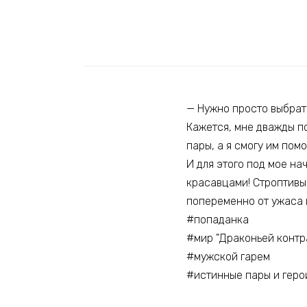
— Нужно просто выбрать
Кажется, мне дважды по
пары, а я смогу им помо
И для этого под мое н
красавцами! Строптивы
попеременно от ужаса 
#попаданка
#мир "Драконьей контр
#мужской гарем
#истинные пары и герои