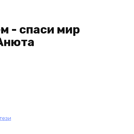
м - спаси мир
(Анюта
тези