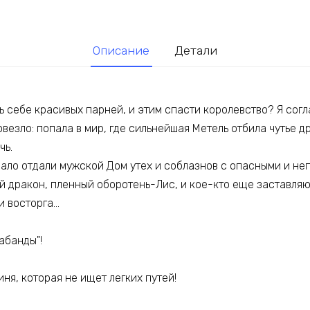
Описание
Детали
 себе красивых парней, и этим спасти королевство? Я согл
везло: попала в мир, где сильнейшая Метель отбила чутье 
чь.
ачало отдали мужской Дом утех и соблазнов с опасными и н
й дракон, пленный оборотень-Лис, и кое-кто еще заставля
и восторга…
абанды"!
ня, которая не ищет легких путей!