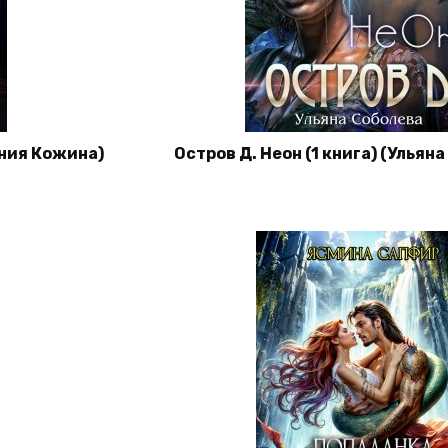
ения Кожина)
Остров Д. Неон (1 книга) (Ульян