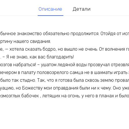
Описание
Детали
обычное знакомство обязательно продолжится. Отойдя от ис
ртину нашего свидания.
, — хотела сказать бодро, но вышло не очень. От волнения г
 – Я не знаю, как вас благодарить!
мозгов набраться! – ушатом ледяной воды прозвучал отрезв
вечером в палату половозрелого самца не в шахматы играть 
было так стыдно. Так, что я готова была сквозь землю прова
туацию, но Божеству мои оправдания были ни к чему. Оно уж
змозглых бабочек , летящих на огонь, у него в планах и было.