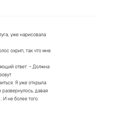
пуга, уже нарисовала
олос охрип, так что мне
ляющий ответ. – Должна
зовут
литься. Я уже открыла
е развернулось, давая
. И не более того.