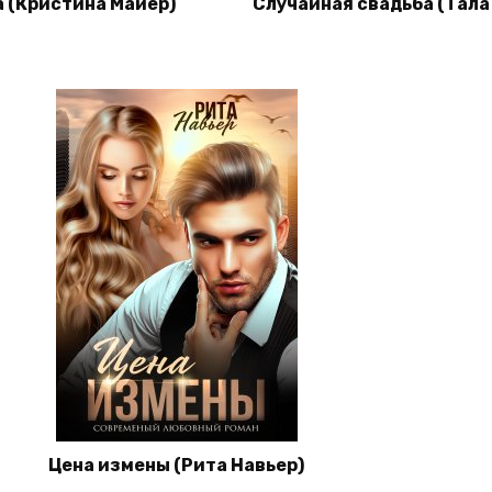
 (Кристина Майер)
Случайная свадьба (Тала
Цена измены (Рита Навьер)