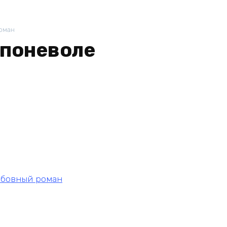
оман
 поневоле
бовный роман