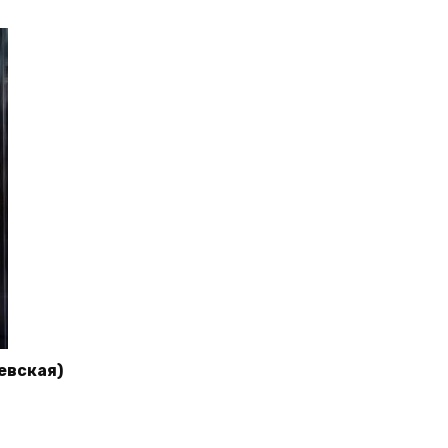
евская)