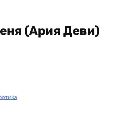
еня (Ария Деви)
ротика