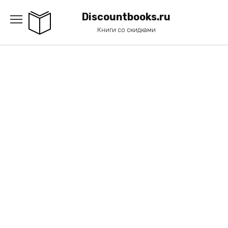
Перейти
к
Discountbooks.ru
содержанию
Книги со скидками