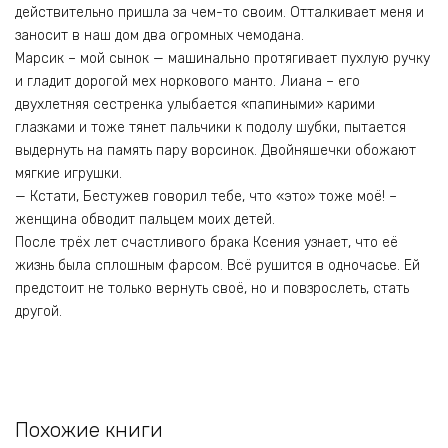
действительно пришла за чем-то своим. Отталкивает меня и
заносит в наш дом два огромных чемодана.
Марсик – мой сынок — машинально протягивает пухлую ручку
и гладит дорогой мех норкового манто. Лиана – его
двухлетняя сестренка улыбается «папиными» карими
глазками и тоже тянет пальчики к подолу шубки, пытается
выдернуть на память пару ворсинок. Двойняшечки обожают
мягкие игрушки.
— Кстати, Бестужев говорил тебе, что «это» тоже моё! –
женщина обводит пальцем моих детей.
После трёх лет счастливого брака Ксения узнает, что её
жизнь была сплошным фарсом. Всё рушится в одночасье. Ей
предстоит не только вернуть своё, но и повзрослеть, стать
другой.
Похожие книги