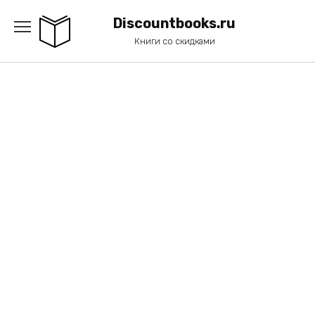
Перейти
к
Discountbooks.ru
содержанию
Книги со скидками