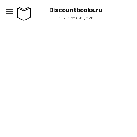
Перейти
к
Discountbooks.ru
содержанию
Книги со скидками