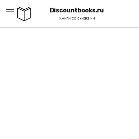
Перейти
к
Discountbooks.ru
содержанию
Книги со скидками