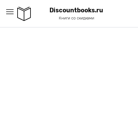
Перейти
к
Discountbooks.ru
содержанию
Книги со скидками