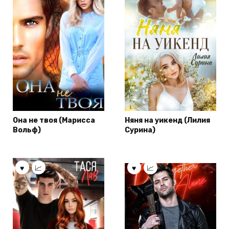
Она не твоя (Марисса
Няня на уикенд (Лилия
Вольф)
Сурина)