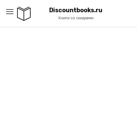
Перейти
к
Discountbooks.ru
содержанию
Книги со скидками