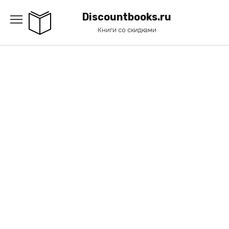
Перейти
к
Discountbooks.ru
содержанию
Книги со скидками