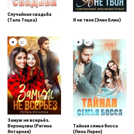
Случайная свадьба
(Тала Тоцка)
Я не твоя (Элен Блио)
Замуж не всерьёз.
Воронцовы (Регина
Тайная семья босса
Янтарная)
(Лена Лорен)