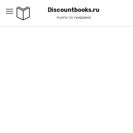
Перейти
к
Discountbooks.ru
содержанию
Книги со скидками