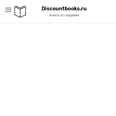
Перейти
к
Discountbooks.ru
содержанию
Книги со скидками