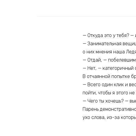
— Откуда это у тебя? —
— Занимательная вещица
о них мнения наша Лед
— Отдай, — побелевшими
— Нет, — категоричный 
В отчаянной попытке бр
— Всего один клик и ве
пойти, чтобы я этого н
— Чего ты хочешь? — вы
Парень демонстративно 
ухо слова, из-за котор