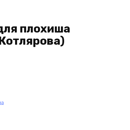
для плохиша
 Котлярова)
за