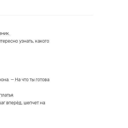
вник.
тересно узнать, какого
она. — На что ты готова
платья.
шаг вперёд, шепчет на