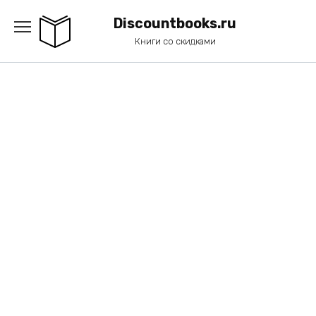
Перейти
к
Discountbooks.ru
содержанию
Книги со скидками