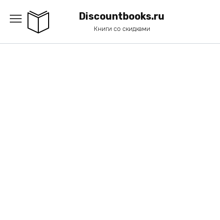
Перейти
к
Discountbooks.ru
содержанию
Книги со скидками