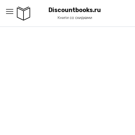
Перейти
к
Discountbooks.ru
содержанию
Книги со скидками