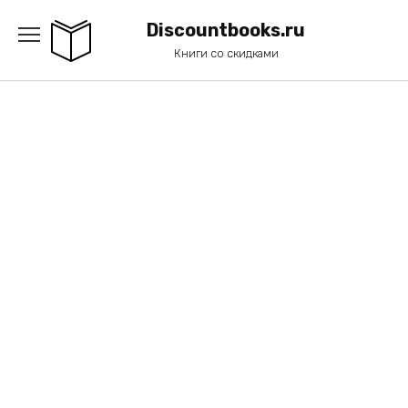
Перейти
к
Discountbooks.ru
содержанию
Книги со скидками