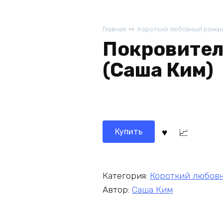
Главная
Короткий любовный рома
Покровител
(Саша Ким)
Купить
Категория:
Короткий любов
Автор:
Саша Ким