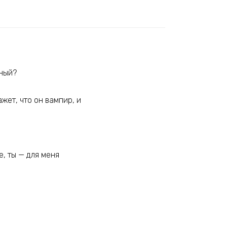
мный?
жет, что он вампир, и
е, ты — для меня