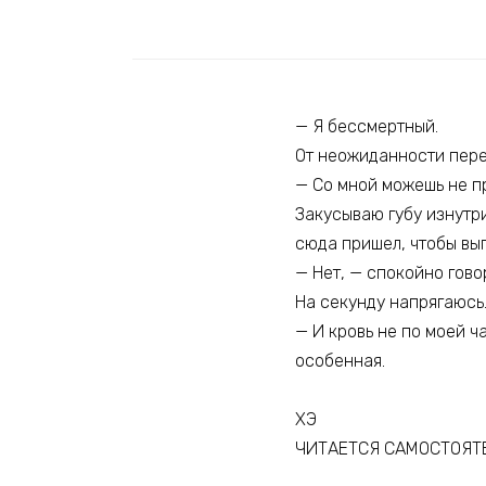
— Я бессмертный.
От неожиданности пере
— Со мной можешь не п
Закусываю губу изнутри
сюда пришел, чтобы вып
— Нет, — спокойно говор
На секунду напрягаюсь
— И кровь не по моей ч
особенная.
ХЭ
ЧИТАЕТСЯ САМОСТОЯТ