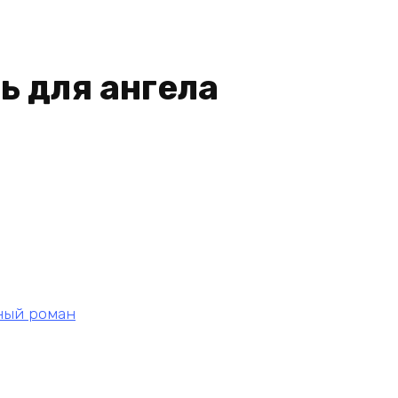
н
ь для ангела
ный роман