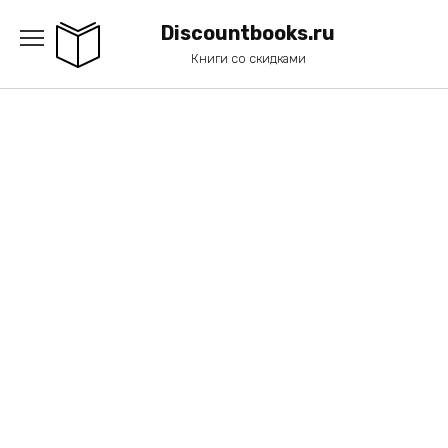
Перейти
к
Discountbooks.ru
содержанию
Книги со скидками