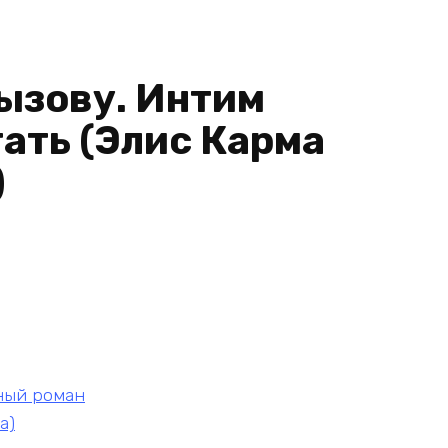
н
вызову. Интим
гать (Элис Карма
)
ный роман
a)