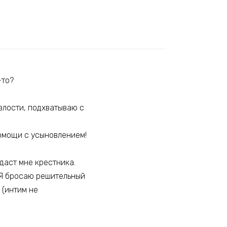
-то?
 злости, подхватываю с
помощи с усыновлением!
даст мне крестника.
» Я бросаю решительный
 (интим не