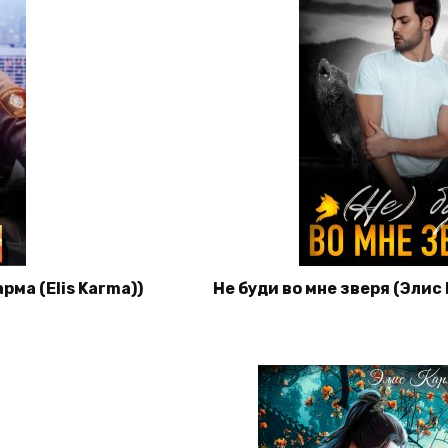
рма (Elis Karma))
Не буди во мне зверя (Элис 