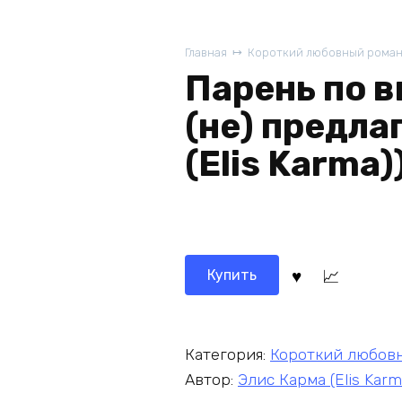
Главная
Короткий любовный рома
Парень по 
(не) предла
(Elis Karma)
Купить
Категория:
Короткий любов
Автор:
Элис Карма (Elis Karm