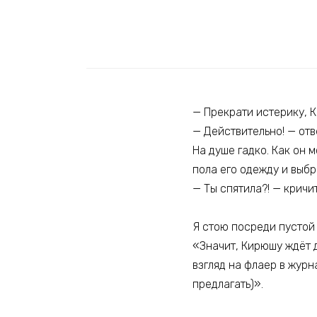
— Прекрати истерику, К
— Действительно! — отв
На душе гадко. Как он 
пола его одежду и выбр
— Ты спятила?! — кричи
Я стою посреди пустой 
«Значит, Кирюшу ждёт д
взгляд на флаер в журн
предлагать)».