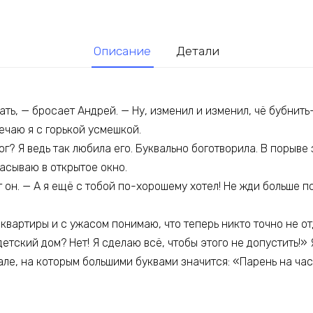
Описание
Детали
ать, — бросает Андрей. — Ну, изменил и изменил, чё бубнить
ечаю я с горькой усмешкой.
мог? Я ведь так любила его. Буквально боготворила. В порыве
асываю в открытое окно.
т он. — А я ещё с тобой по-хорошему хотел! Не жди больше 
квартиры и с ужасом понимаю, что теперь никто точно не от
етский дом? Нет! Я сделаю всё, чтобы этого не допустить!
але, на которым большими буквами значится: «Парень на час