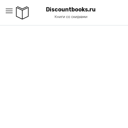
Перейти
к
Discountbooks.ru
содержанию
Книги со скидками