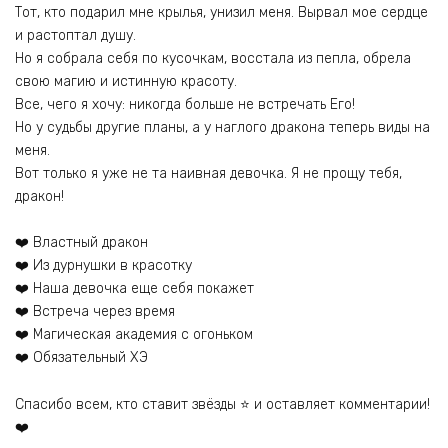
Тот, кто подарил мне крылья, унизил меня. Вырвал мое сердце
и растоптал душу.
Но я собрала себя по кусочкам, восстала из пепла, обрела
свою магию и истинную красоту.
Все, чего я хочу: никогда больше не встречать Его!
Но у судьбы другие планы, а у наглого дракона теперь виды на
меня.
Вот только я уже не та наивная девочка. Я не прощу тебя,
дракон!
❤️ Властный дракон
❤️ Из дурнушки в красотку
❤️ Наша девочка еще себя покажет
❤️ Встреча через время
❤️ Магическая академия с огоньком
❤️ Обязательный ХЭ
Спасибо всем, кто ставит звёзды ⭐ и оставляет комментарии!
❤️