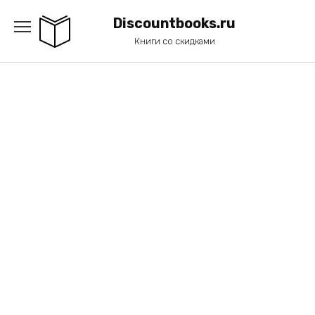
Перейти
к
Discountbooks.ru
содержанию
Книги со скидками