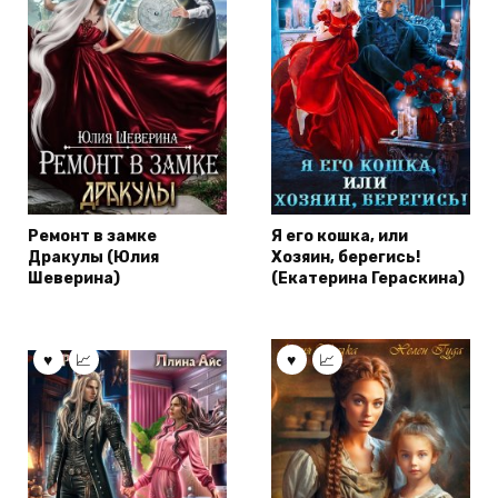
Ремонт в замке
Я его кошка, или
Дракулы (Юлия
Хозяин, берегись!
Шеверина)
(Екатерина Гераскина)