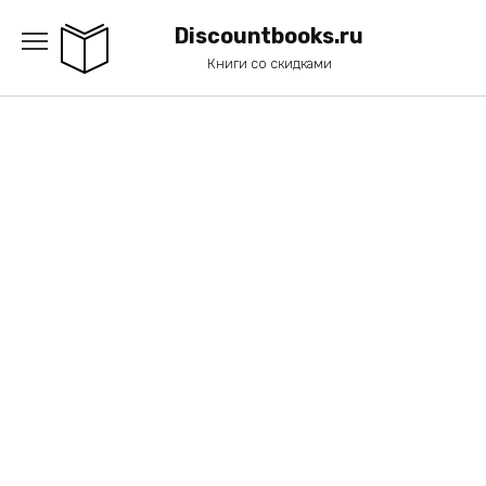
Перейти
к
Discountbooks.ru
содержанию
Книги со скидками