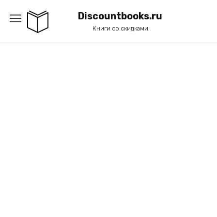
Перейти
к
Discountbooks.ru
содержанию
Книги со скидками