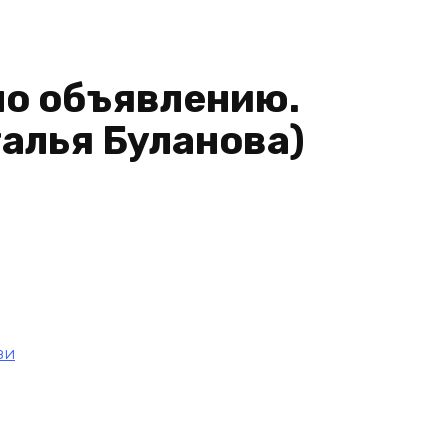
по объявлению.
алья Буланова)
зи