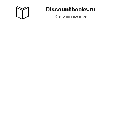
Перейти
к
Discountbooks.ru
содержанию
Книги со скидками