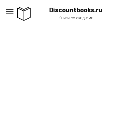
Перейти
к
Discountbooks.ru
содержанию
Книги со скидками