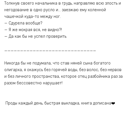
Толкнув своего начальника в грудь, направляю всю злость и
негодование в одно русло и… заезжаю ему коленной
чашечкой куда-то между ног.
— Сдурела вообще?
— Я же мокрая вся, не видно?!
— Да как бы не успел проверить.
_____________________________
Никогда бы не подумала, что став няней сына богатого
олигарха, я окажусь без горячей воды, без волос, без нервов
и без личного пространства, которое отец разбойника раз за
разом бессовестно нарушает!
Проды каждый день, быстрая выкладка, книга дописана❤️