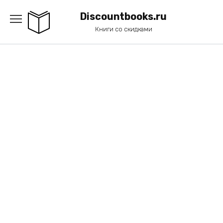
Перейти
к
Discountbooks.ru
содержанию
Книги со скидками