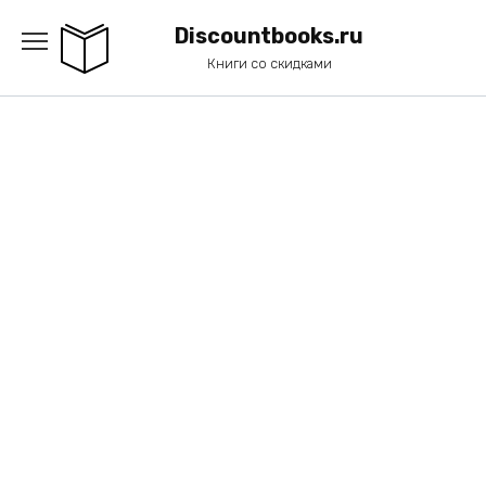
Перейти
к
Discountbooks.ru
содержанию
Книги со скидками