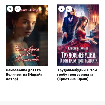
Самозванка для Его
Трудовыебудни. В том
Величества (Мирайя
гробу твоя зарплата
Астор)
(Кристина Юраш)