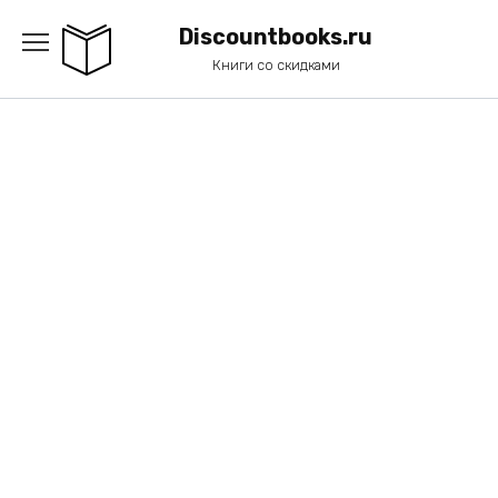
Перейти
к
Discountbooks.ru
содержанию
Книги со скидками