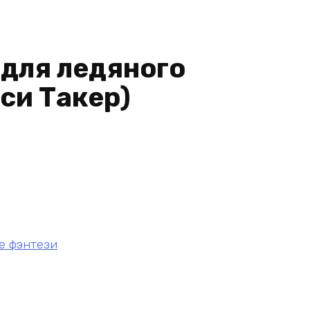
для ледяного
си Такер)
е фэнтези