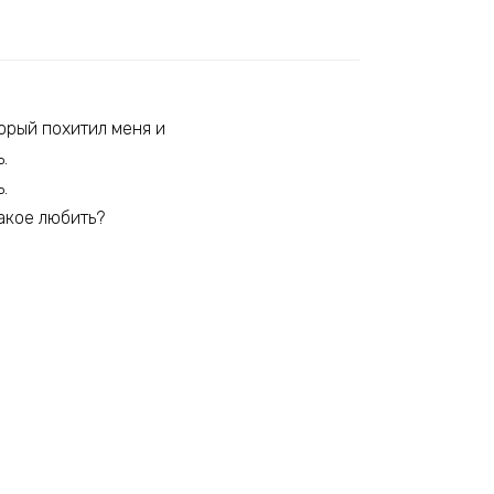
орый похитил меня и
.
.
такое любить?