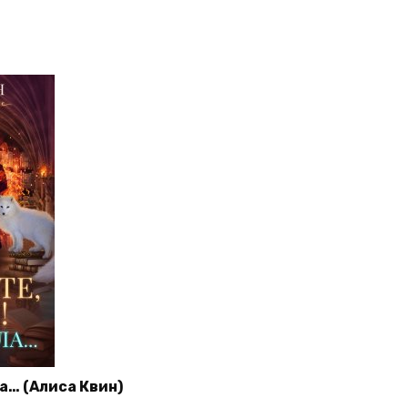
ла… (Алиса Квин)