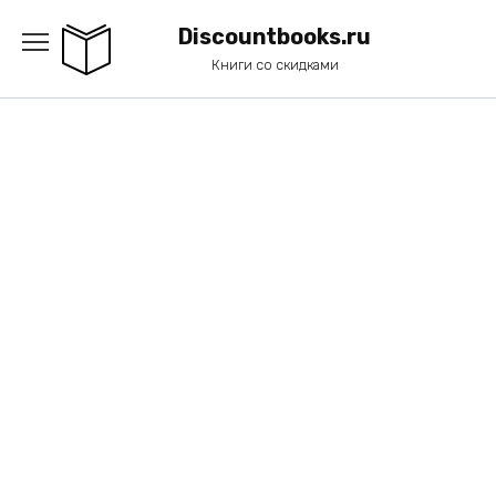
Перейти
к
Discountbooks.ru
содержанию
Книги со скидками