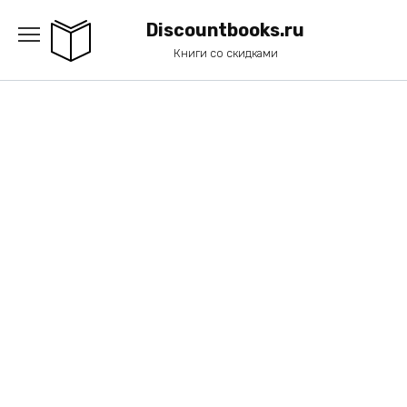
Перейти
к
Discountbooks.ru
содержанию
Книги со скидками